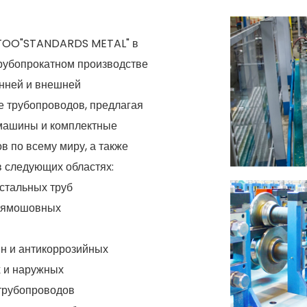
 TOO"STANDARDS METAL" в
трубопрокатном производстве
енней и внешней
е трубопроводов, предлагая
 машины и комплектные
 по всему миру, а также
в следующих областях:
 стальных труб
прямошовных
ин и антикоррозийных
х и наружных
 трубопроводов