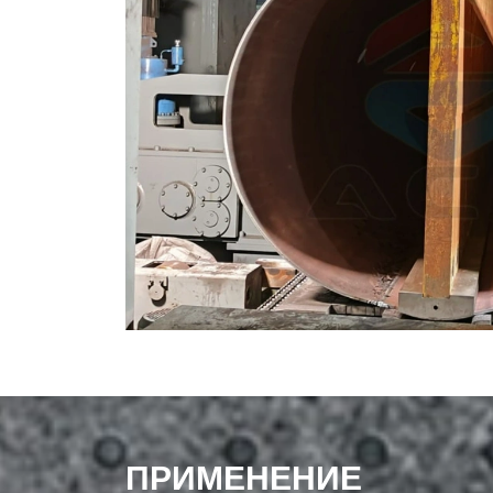
JCO
нных линий по
сварной шовом
ормовка
оль качества.
ехнические
 LSAW(трубы с
ПРИМЕНЕНИЕ