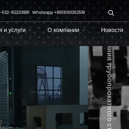
-532-82233881
Whatsapp
+8613061362518
 и услуги
О компании
Новости
Линия трубопрокатного стана ACA-ЭСВ