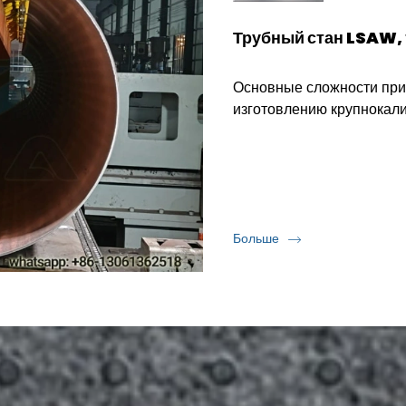
Линия производства 
заказчика
Высокоскоростное совр
сварных труб ERW — пр
изготовления труб метод
Благодаря точной формо
используются в нефтегаз
строительстве.
Больше