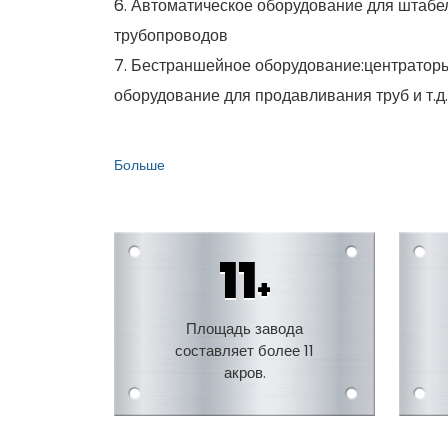
6. Автоматическое оборудование для штабе
трубопроводов
7. Бестраншейное оборудование:центратор
оборудование для продавливания труб и т.д.
Больше
11
+
Площадь завода
составляет более 11
акров.