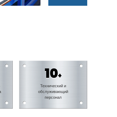
10
+
в
Технический и
а
обслуживающий
персонал