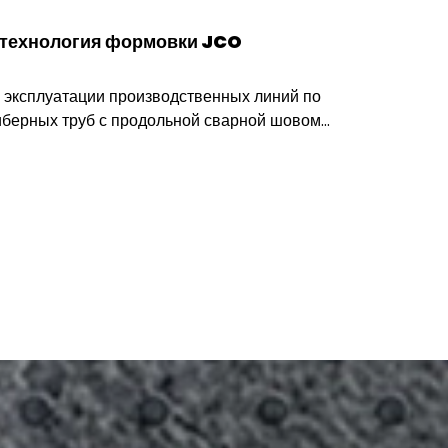
сварных труб ВЧ на предприятии
еменное оборудование для прямошовных
офессиональный комплекс машин для
ом высокочастотной контактной сварки.
вке и быстрой сварке трубы ERW (ВЧ)
овой отрасли, городских трубопроводах и