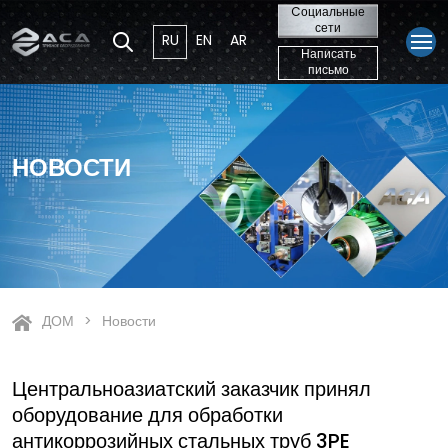
Cоциальные
сети
RU
EN
AR
Написать
письмо
НОВОСТИ
ДОМ
Новости
Центральноазиатский заказчик принял
оборудование для обработки
антикоррозийных стальных труб 3PE