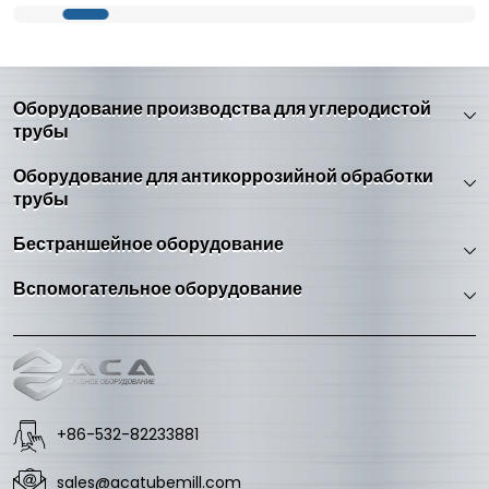
рассмотрим методы формовки и технические
трудности нашей производственной линии труб АСА-
LSAW(трубы с продольной сваркой под слоем флюса).
Оборудование производства для углеродистой
трубы
Оборудование для антикоррозийной обработки
трубы
Бестраншейное оборудование
Вспомогательное оборудование
+86-532-82233881
sales@acatubemill.com