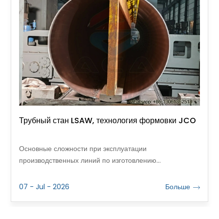
Трубный стан LSAW, технология формовки JCO
Основные сложности при эксплуатации
производственных линий по изготовлению
крупнокалиберных труб с продольной сварной шовом
сосредоточены в четырех ключевых направлениях:
07 - Jul - 2026
Больше
формовка стальных листов, сварка, финишная
обработка и контроль качества. Далее мы подробно