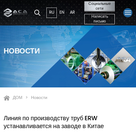
Cоциальные
сети
RU
EN
AR
Написать
письмо
НОВОСТИ
ДОМ
Новости
Линия по производству труб ERW
устанавливается на заводе в Китае